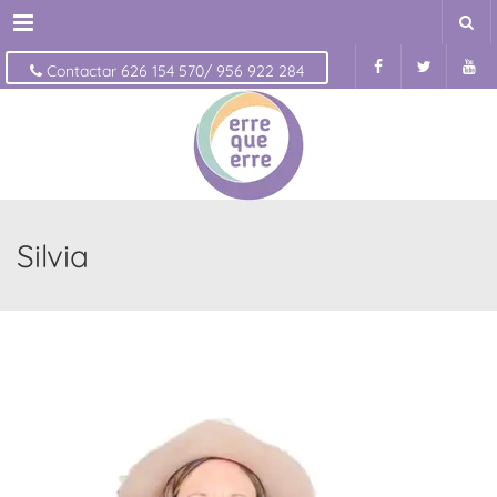
Menu
Contactar 626 154 570/ 956 922 284
Silvia