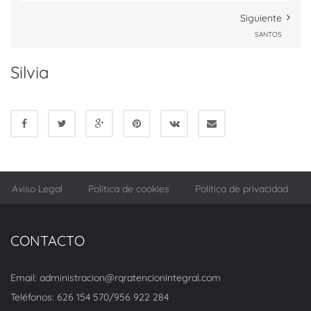
Siguiente
SANTOS
Silvia
Aviso Legal
Política de cookies
Política de privacidad
CONTACTO
Email: administracion@rqratencionintegral.com
Teléfonos: 626 154 570/956 922 284