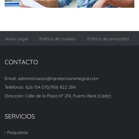
Aviso Legal
Política de cookies
Política de privacidad
CONTACTO
Email: administracion@rqratencionintegral.com
Teléfonos: 626 154 570/956 922 284
Dirección: Calle de la Plaza Nº 214, Puerto Real (Cádiz)
SERVICIOS
Psiquiatría