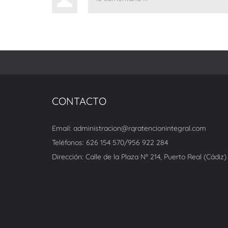
CONTACTO
Email: administracion@rqratencionintegral.com
Teléfonos: 626 154 570/956 922 284
Dirección: Calle de la Plaza Nº 214, Puerto Real (Cádiz)