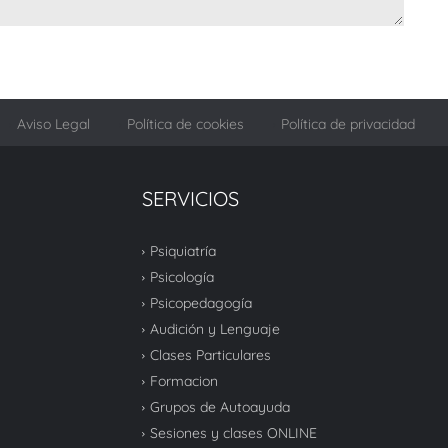
Aviso Legal
Política de cookies
Política de privacidad
SERVICIOS
Psiquiatría
Psicología
Psicopedagogía
Audición y Lenguaje
Clases Particulares
Formacion
Grupos de Autoayuda
Sesiones y clases ONLINE