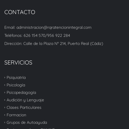
CONTACTO
Email: administracion@rqratencionintegral.com
Teléfonos: 626 154 570/956 922 284
Dirección: Calle de la Plaza Nº 214, Puerto Real (Cádiz)
SERVICIOS
Psiquiatría
Psicología
Psicopedagogía
Audición y Lenguaje
Clases Particulares
Formacion
Grupos de Autoayuda