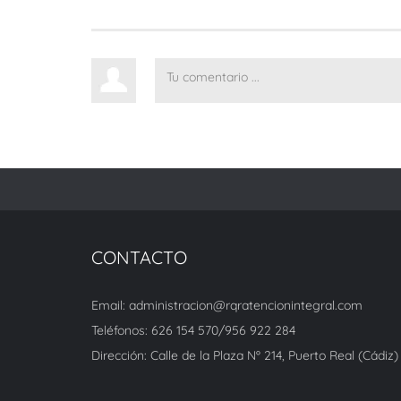
CONTACTO
Email: administracion@rqratencionintegral.com
Teléfonos: 626 154 570/956 922 284
Dirección: Calle de la Plaza Nº 214, Puerto Real (Cádiz)