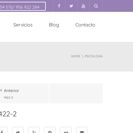
154 570/ 956 922 284
Servicios
Blog
Contacto
HOME
PSICOLOGÍA
Anterior
1422-2
422-2