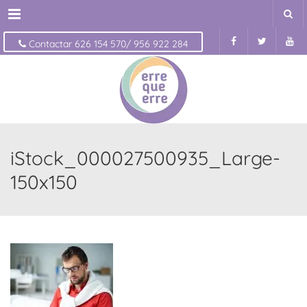
Menu
Contactar 626 154 570/ 956 922 284
iStock_000027500935_Large-
150x150