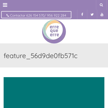
Menu
Contactar 626 154 570/ 956 922 284
feature_56d9de0fb571c