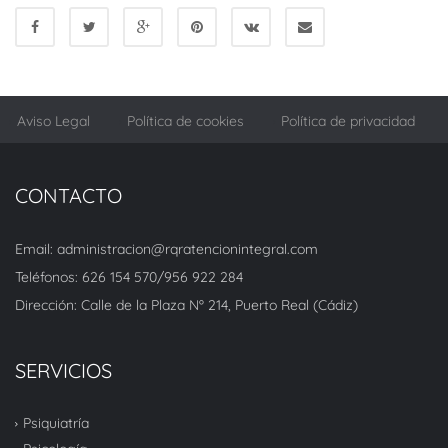
Aviso Legal
Política de cookies
Política de privacidad
CONTACTO
Email: administracion@rqratencionintegral.com
Teléfonos: 626 154 570/956 922 284
Dirección: Calle de la Plaza Nº 214, Puerto Real (Cádiz)
SERVICIOS
Psiquiatría