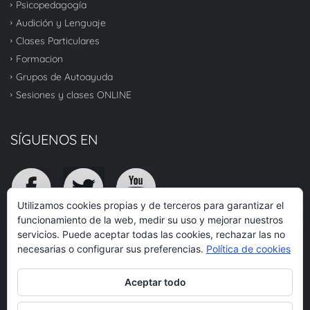
Psicopedagogía
Audición y Lenguaje
Clases Particulares
Formacion
Grupos de Autoayuda
Sesiones y clases ONLINE
SÍGUENOS EN
Utilizamos cookies propias y de terceros para garantizar el
funcionamiento de la web, medir su uso y mejorar nuestros
servicios. Puede aceptar todas las cookies, rechazar las no
TOP
necesarias o configurar sus preferencias.
Política de cookies
Aceptar todo
© 2020 RQR Atención Integral - Todos los derechos reservados.