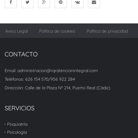
Aviso Legal
Política de cookies
Política de privacidad
CONTACTO
Email: administracion@rqratencionintegral.com
Teléfonos: 626 154 570/956 922 284
Dirección: Calle de la Plaza Nº 214, Puerto Real (Cádiz)
SERVICIOS
Psiquiatría
Psicología