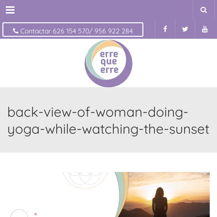
Menu
Contactar 626 154 570/ 956 922 284
back-view-of-woman-doing-
yoga-while-watching-the-sunset