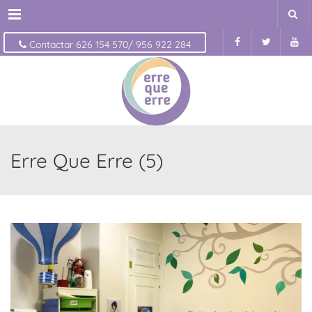
Menu
Contactar 626 154 570/ 956 922 284
Erre Que Erre (5)