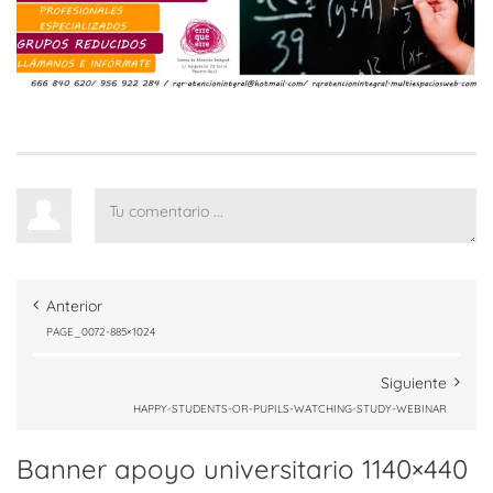
Anterior
PAGE_0072-885×1024
Siguiente
HAPPY-STUDENTS-OR-PUPILS-WATCHING-STUDY-WEBINAR
Banner apoyo universitario 1140×440