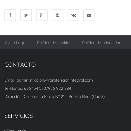
Aviso Legal
Política de cookies
Política de privacidad
CONTACTO
Email: administracion@rqratencionintegral.com
Teléfonos: 626 154 570/956 922 284
Dirección: Calle de la Plaza Nº 214, Puerto Real (Cádiz)
SERVICIOS
Psiquiatría