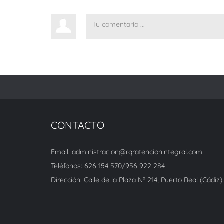
CONTACTO
Email: administracion@rqratencionintegral.com
Teléfonos: 626 154 570/956 922 284
Dirección: Calle de la Plaza Nº 214, Puerto Real (Cádiz)