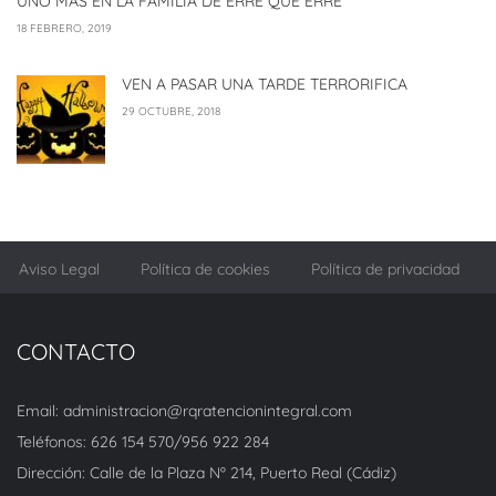
UNO MAS EN LA FAMILIA DE ERRE QUE ERRE
18 FEBRERO, 2019
VEN A PASAR UNA TARDE TERRORIFICA
29 OCTUBRE, 2018
Aviso Legal
Política de cookies
Política de privacidad
CONTACTO
Email: administracion@rqratencionintegral.com
Teléfonos: 626 154 570/956 922 284
Dirección: Calle de la Plaza Nº 214, Puerto Real (Cádiz)