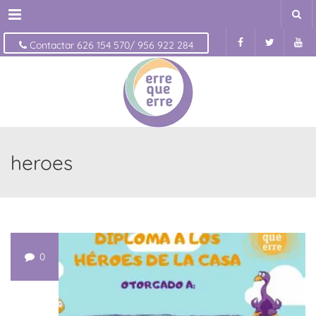
Menu
Contactar 626 154 570/ 956 922 284
heroes
0
ABR
24