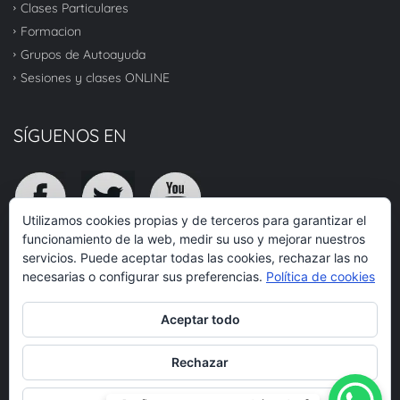
Clases Particulares
Formacion
Grupos de Autoayuda
Sesiones y clases ONLINE
SÍGUENOS EN
Utilizamos cookies propias y de terceros para garantizar el
funcionamiento de la web, medir su uso y mejorar nuestros
servicios. Puede aceptar todas las cookies, rechazar las no
TOP
necesarias o configurar sus preferencias.
Política de cookies
Aceptar todo
© 2020 RQR Atención Integral - Todos los derechos reservados.
Rechazar