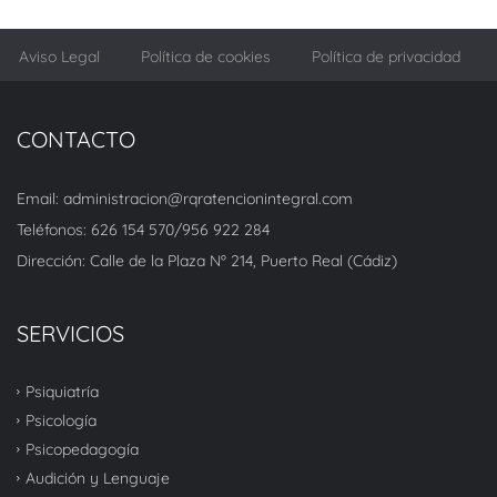
Aviso Legal
Política de cookies
Política de privacidad
CONTACTO
Email: administracion@rqratencionintegral.com
Teléfonos: 626 154 570/956 922 284
Dirección: Calle de la Plaza Nº 214, Puerto Real (Cádiz)
SERVICIOS
Psiquiatría
Psicología
Psicopedagogía
Audición y Lenguaje